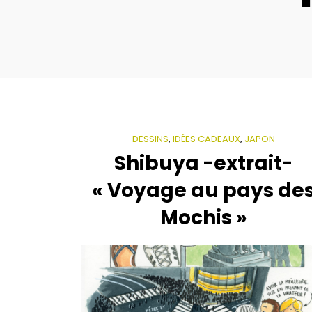
DESSINS
,
IDÉES CADEAUX
,
JAPON
Shibuya -extrait-
« Voyage au pays de
Mochis »