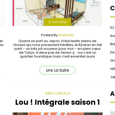
C
21 avril 2021
52
Posted By
MaRyLiNe
An
el
Quand on part au Japon, il faut tester pleins de
Bl
 au
choses qui nous paraissent inédites, le Ryokan en fait
parti – un très joli souvenir pour moi – en plein cœur
De
de Tokyo, à deux pas de Senso-ji… oui c’est un
quartier touristique mais c’est essentiel aussi
Gr
Id
Lire La Suite
Ja
A
IDÉES CADEAUX
Lou ! Intégrale saison 1
Ar