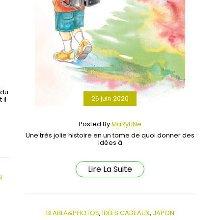
 du
26 juin 2020
 il
Posted By
MaRyLiNe
Une très jolie histoire en un tome de quoi donner des
idées à
Lire La Suite
N
BLABLA&PHOTOS
,
IDÉES CADEAUX
,
JAPON