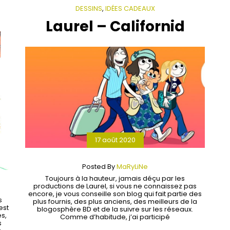
DESSINS
,
IDÉES CADEAUX
Laurel – Californid
17 août 2020
Posted By
MaRyLiNe
Toujours à la hauteur, jamais déçu par les
productions de Laurel, si vous ne connaissez pas
encore, je vous conseille son blog qui fait partie des
s
plus fournis, des plus anciens, des meilleurs de la
est
blogosphère BD et de la suivre sur les réseaux.
s,
Comme d’habitude, j’ai participé
s