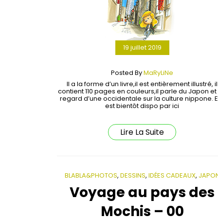
19 juillet 2019
Posted By
MaRyLiNe
Il a la forme d’un livre,il est entièrement illustré, il
contient 110 pages en couleurs,il parle du Japon et
regard d’une occidentale sur la culture nippone. Et
est bientôt dispo par ici
Lire La Suite
BLABLA&PHOTOS
,
DESSINS
,
IDÉES CADEAUX
,
JAPO
Voyage au pays des
Mochis – 00