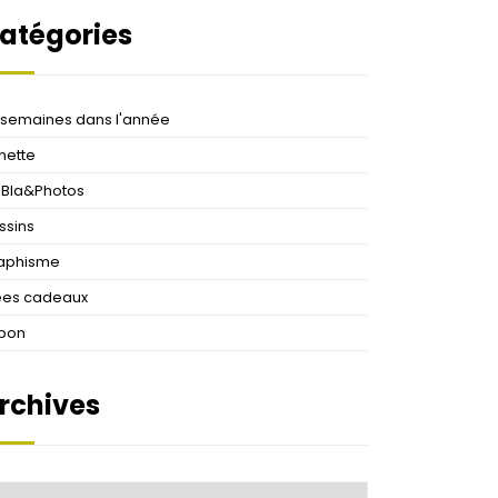
atégories
 semaines dans l'année
nette
aBla&Photos
ssins
aphisme
ées cadeaux
pon
rchives
chives