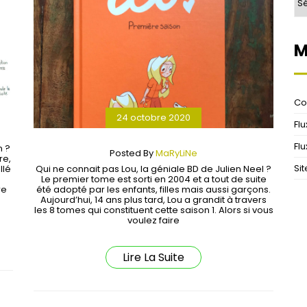
M
Co
24 octobre 2020
Fl
Fl
n ?
Posted By
MaRyLiNe
re,
Si
llé
Qui ne connait pas Lou, la géniale BD de Julien Neel ?
Le premier tome est sorti en 2004 et a tout de suite
re
été adopté par les enfants, filles mais aussi garçons.
Aujourd’hui, 14 ans plus tard, Lou a grandit à travers
les 8 tomes qui constituent cette saison 1. Alors si vous
voulez faire
Lire La Suite