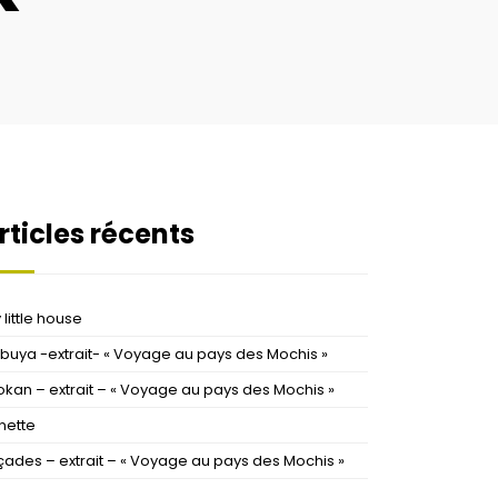
rticles récents
little house
ibuya -extrait- « Voyage au pays des Mochis »
okan – extrait – « Voyage au pays des Mochis »
nette
çades – extrait – « Voyage au pays des Mochis »