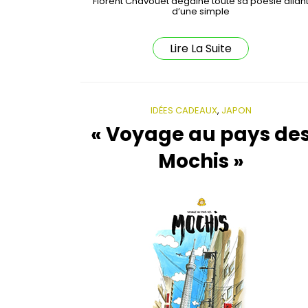
Florent Chavouet dégaine toute sa poésie allan
d’une simple
Lire La Suite
IDÉES CADEAUX
,
JAPON
« Voyage au pays de
Mochis »