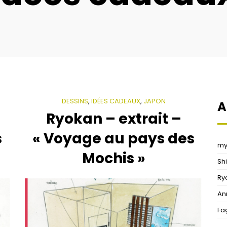
DESSINS
,
IDÉES CADEAUX
,
JAPON
A
Ryokan – extrait –
s
« Voyage au pays des
my 
Mochis »
Sh
Ry
An
Fa