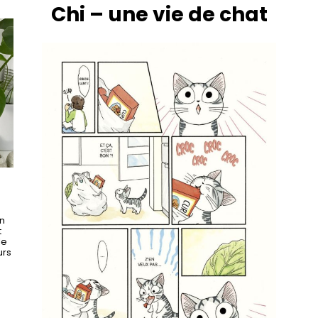
Chi – une vie de chat
n
t
le
urs